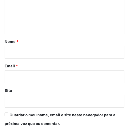
e
n
t
á
r
Nome
*
i
o
*
Email
*
Site
Guardar o meu nome, email e site neste navegador para a
próxima vez que eu comentar.