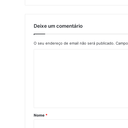
Deixe um comentário
O seu endereço de email não será publicado.
Campos
C
o
m
e
n
t
á
r
Nome
*
i