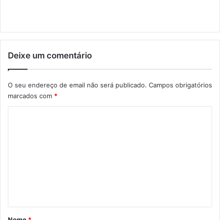
Deixe um comentário
O seu endereço de email não será publicado.
Campos obrigatórios
marcados com
*
C
o
m
e
n
t
á
r
Nome
*