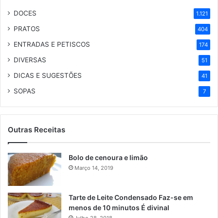
DOCES
1.121
PRATOS
404
ENTRADAS E PETISCOS
174
DIVERSAS
51
DICAS E SUGESTÕES
41
SOPAS
7
Outras Receitas
Bolo de cenoura e limão
Março 14, 2019
Tarte de Leite Condensado Faz-se em
menos de 10 minutos É divinal