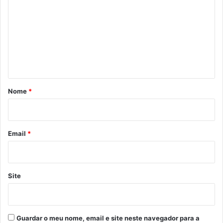
m
e
n
t
á
r
Nome
*
i
o
*
Email
*
Site
Guardar o meu nome, email e site neste navegador para a