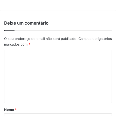
Deixe um comentário
O seu endereço de email não será publicado.
Campos obrigatórios
marcados com
*
C
o
m
e
n
t
á
r
Nome
*
i