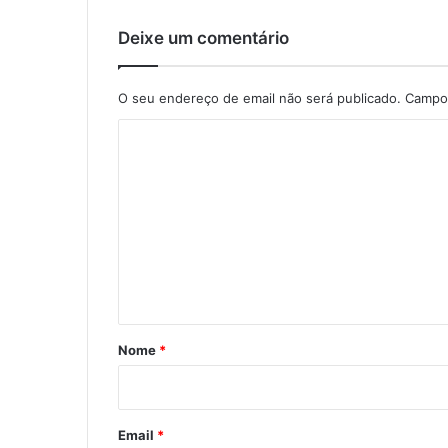
Deixe um comentário
O seu endereço de email não será publicado.
Campos
C
o
m
e
n
t
á
r
Nome
*
i
o
*
Email
*