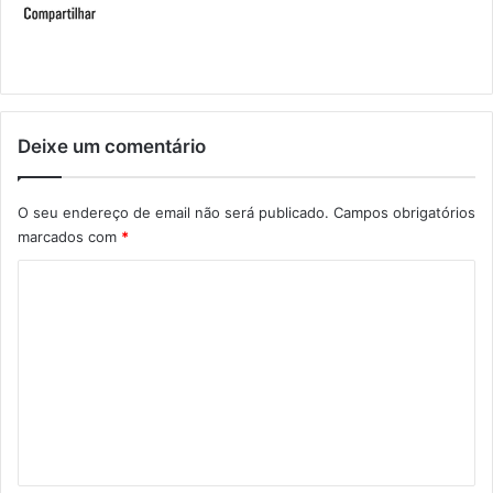
Deixe um comentário
O seu endereço de email não será publicado.
Campos obrigatórios
marcados com
*
C
o
m
e
n
t
á