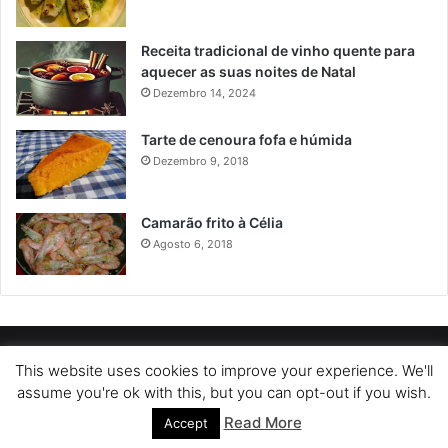
Receita tradicional de vinho quente para
aquecer as suas noites de Natal
Dezembro 14, 2024
Tarte de cenoura fofa e húmida
Dezembro 9, 2018
Camarão frito à Célia
Agosto 6, 2018
POLÍTICA DE PRIVACIDADE
SOBRE NÓS
POLÍTICA DE COOKIES
This website uses cookies to improve your experience. We'll
assume you're ok with this, but you can opt-out if you wish.
TERMOS DE USO
Read More
Accept