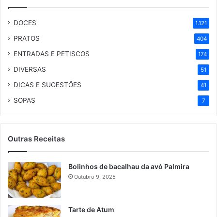
DOCES
1.121
PRATOS
404
ENTRADAS E PETISCOS
174
DIVERSAS
51
DICAS E SUGESTÕES
41
SOPAS
7
Outras Receitas
Bolinhos de bacalhau da avó Palmira
Outubro 9, 2025
Tarte de Atum