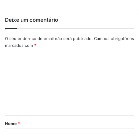
Deixe um comentário
O seu endereço de email não será publicado.
Campos obrigatórios
marcados com
*
C
o
m
e
n
t
á
r
Nome
*
i