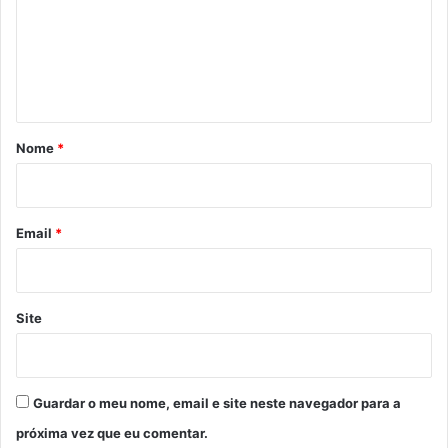
e
n
t
á
r
Nome
*
i
o
*
Email
*
Site
Guardar o meu nome, email e site neste navegador para a
próxima vez que eu comentar.