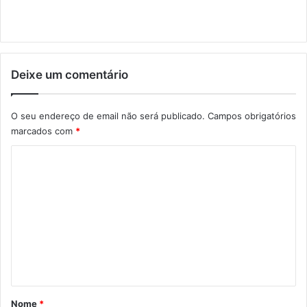
Deixe um comentário
O seu endereço de email não será publicado.
Campos obrigatórios
marcados com
*
C
o
m
e
n
t
á
r
Nome
*