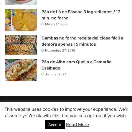
Pão de Ló de Páscoa 3 ingredientes / 12
min. no forno
Março 17, 2023
Gambas no forno receita deliciosa fácil e
demora apenas 15 minutos
Novembro 27, 2018
Pão de Alho com Queijo e Camarão
Grelhado
Julho 2, 2024
POLÍTICA DE PRIVACIDADE
SOBRE NÓS
POLÍTICA DE COOKIES
This website uses cookies to improve your experience. We'll
assume you're ok with this, but you can opt-out if you wish.
TERMOS DE USO
Read More
Accept