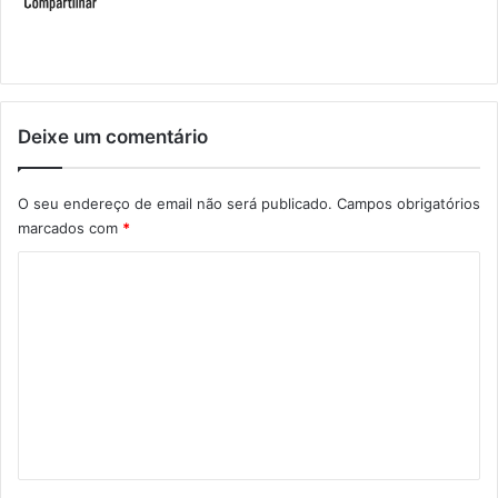
Deixe um comentário
O seu endereço de email não será publicado.
Campos obrigatórios
marcados com
*
C
o
m
e
n
t
á