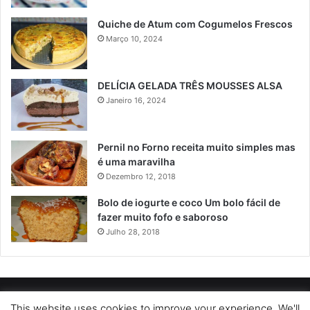
Quiche de Atum com Cogumelos Frescos
Março 10, 2024
DELÍCIA GELADA TRÊS MOUSSES ALSA
Janeiro 16, 2024
Pernil no Forno receita muito simples mas
é uma maravilha
Dezembro 12, 2018
Bolo de iogurte e coco Um bolo fácil de
fazer muito fofo e saboroso
Julho 28, 2018
POLÍTICA DE PRIVACIDADE
SOBRE NÓS
POLÍTICA DE COOKIES
This website uses cookies to improve your experience. We'll