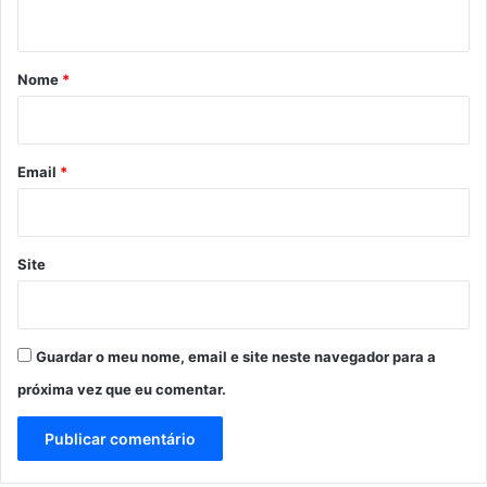
t
á
r
Nome
*
i
o
*
Email
*
Site
Guardar o meu nome, email e site neste navegador para a
próxima vez que eu comentar.