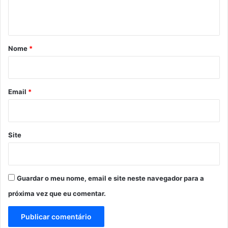
t
á
r
Nome
*
i
o
*
Email
*
Site
Guardar o meu nome, email e site neste navegador para a
próxima vez que eu comentar.