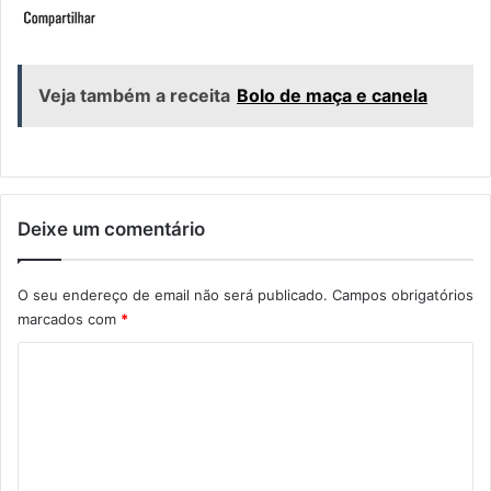
Veja também a receita
Bolo de maça e canela
Deixe um comentário
O seu endereço de email não será publicado.
Campos obrigatórios
marcados com
*
C
o
m
e
n