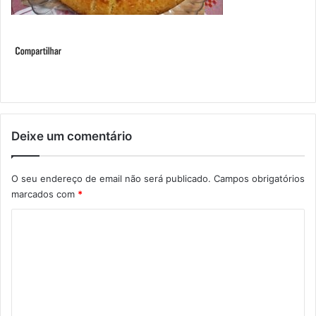
Deixe um comentário
O seu endereço de email não será publicado.
Campos obrigatórios
marcados com
*
C
o
m
e
n