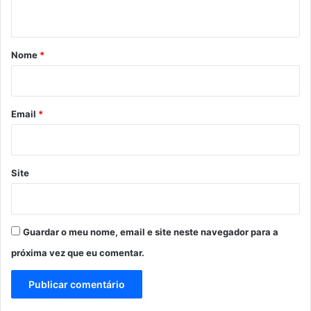
t
á
r
Nome
*
i
o
*
Email
*
Site
Guardar o meu nome, email e site neste navegador para a
próxima vez que eu comentar.