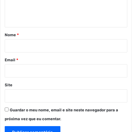
n
t
á
r
Nome
*
i
o
*
Email
*
Site
Guardar o meu nome, email e site neste navegador para a
próxima vez que eu comentar.