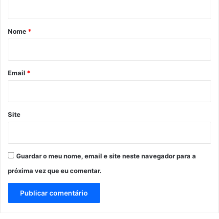
á
r
Nome
*
i
o
*
Email
*
Site
Guardar o meu nome, email e site neste navegador para a
próxima vez que eu comentar.