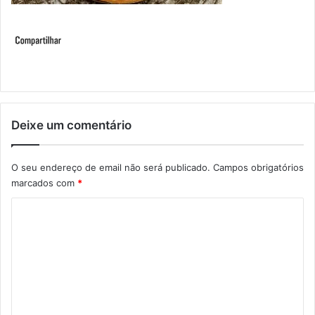
Deixe um comentário
O seu endereço de email não será publicado.
Campos obrigatórios
marcados com
*
C
o
m
e
n
t