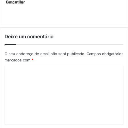
Deixe um comentário
O seu endereço de email não será publicado.
Campos obrigatórios
marcados com
*
C
o
m
e
n
t
á