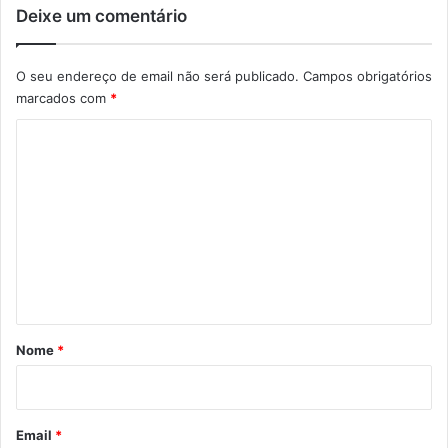
Deixe um comentário
O seu endereço de email não será publicado.
Campos obrigatórios
marcados com
*
C
o
m
e
n
t
á
r
Nome
*
i
o
*
Email
*