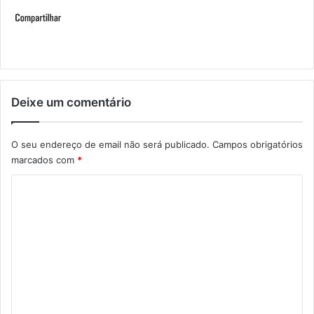
Deixe um comentário
O seu endereço de email não será publicado.
Campos obrigatórios
marcados com
*
C
o
m
e
n
t
á