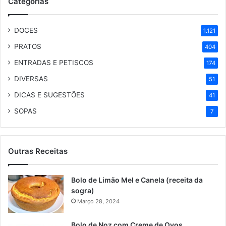
Categorias
DOCES
1.121
PRATOS
404
ENTRADAS E PETISCOS
174
DIVERSAS
51
DICAS E SUGESTÕES
41
SOPAS
7
Outras Receitas
Bolo de Limão Mel e Canela (receita da
sogra)
Março 28, 2024
Bolo de Noz com Creme de Ovos