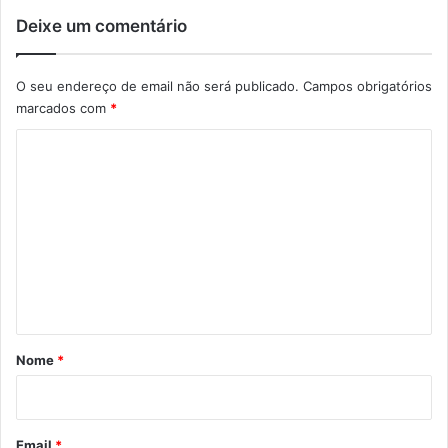
Deixe um comentário
O seu endereço de email não será publicado.
Campos obrigatórios
marcados com
*
C
o
m
e
n
t
á
r
Nome
*
i
o
*
Email
*