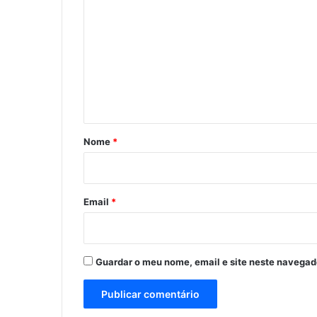
o
m
e
n
t
á
r
Nome
*
i
o
*
Email
*
Guardar o meu nome, email e site neste navegad