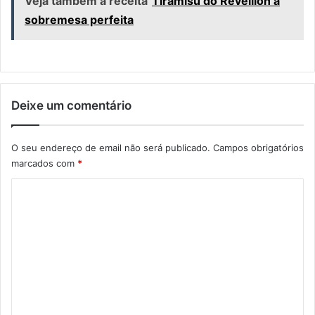
Veja também a receita
Tiramisù do Reveillon a
sobremesa perfeita
Deixe um comentário
O seu endereço de email não será publicado.
Campos obrigatórios
marcados com
*
C
o
m
e
n
t
á