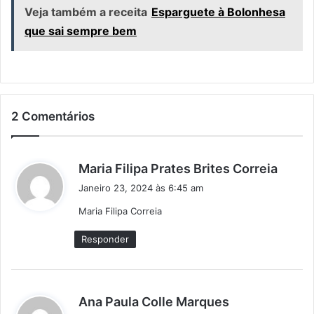
Veja também a receita
Esparguete à Bolonhesa
que sai sempre bem
2 Comentários
d
Maria Filipa Prates Brites Correia
i
Janeiro 23, 2024 às 6:45 am
z
Maria Filipa Correia
:
Responder
d
Ana Paula Colle Marques