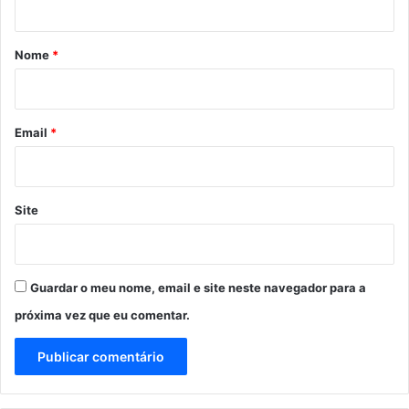
á
r
Nome
*
i
o
*
Email
*
Site
Guardar o meu nome, email e site neste navegador para a
próxima vez que eu comentar.