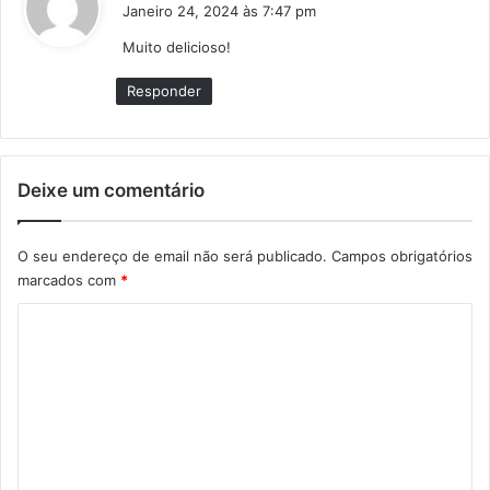
i
Janeiro 24, 2024 às 7:47 pm
z
Muito delicioso!
:
Responder
Deixe um comentário
O seu endereço de email não será publicado.
Campos obrigatórios
marcados com
*
C
o
m
e
n
t