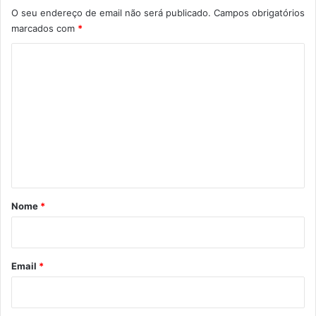
O seu endereço de email não será publicado.
Campos obrigatórios
marcados com
*
C
o
m
e
n
t
á
r
Nome
*
i
o
*
Email
*