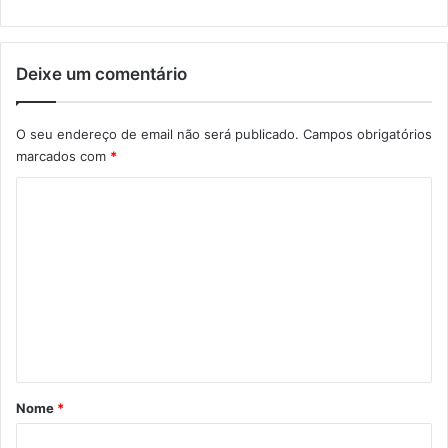
Deixe um comentário
O seu endereço de email não será publicado.
Campos obrigatórios
marcados com
*
C
o
m
e
n
t
á
r
Nome
*
i