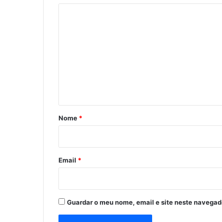
C
o
m
e
n
t
á
r
Nome
*
i
o
*
Email
*
Guardar o meu nome, email e site neste navegad