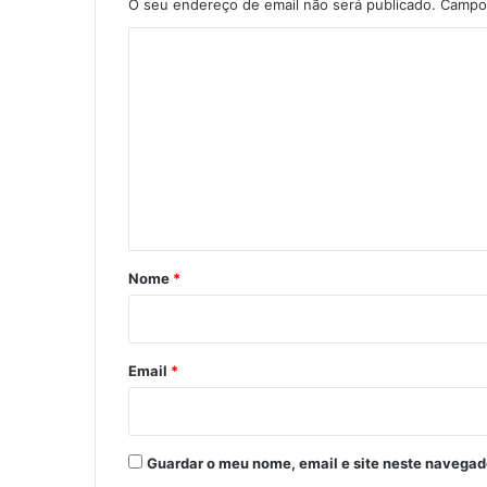
O seu endereço de email não será publicado.
Campos
C
o
m
e
n
t
á
r
Nome
*
i
o
*
Email
*
Guardar o meu nome, email e site neste navegad