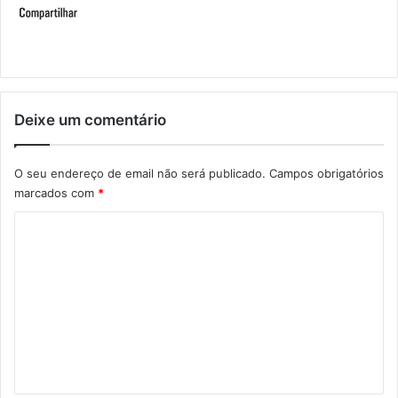
Deixe um comentário
O seu endereço de email não será publicado.
Campos obrigatórios
marcados com
*
C
o
m
e
n
t
á