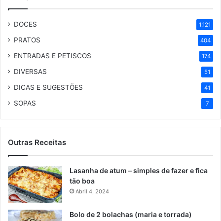
DOCES
1.121
PRATOS
404
ENTRADAS E PETISCOS
174
DIVERSAS
51
DICAS E SUGESTÕES
41
SOPAS
7
Outras Receitas
Lasanha de atum – simples de fazer e fica
tão boa
Abril 4, 2024
Bolo de 2 bolachas (maria e torrada)