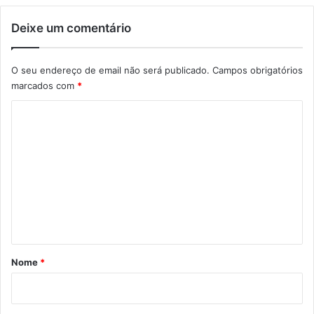
Deixe um comentário
O seu endereço de email não será publicado.
Campos obrigatórios
marcados com
*
C
o
m
e
n
t
á
r
Nome
*
i
o