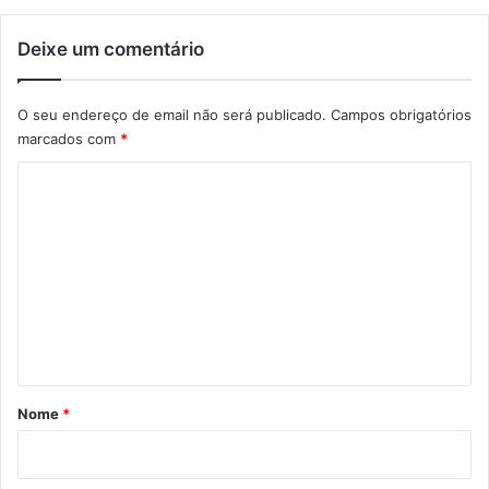
Deixe um comentário
O seu endereço de email não será publicado.
Campos obrigatórios
marcados com
*
C
o
m
e
n
t
á
r
Nome
*
i
o