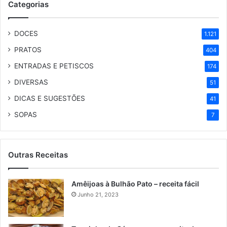
Categorias
DOCES
1.121
PRATOS
404
ENTRADAS E PETISCOS
174
DIVERSAS
51
DICAS E SUGESTÕES
41
SOPAS
7
Outras Receitas
Amêijoas à Bulhão Pato – receita fácil
Junho 21, 2023