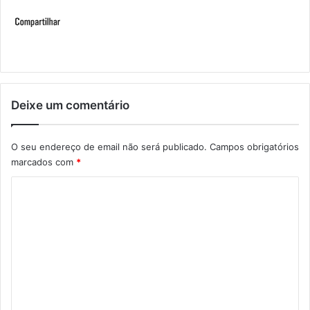
Deixe um comentário
O seu endereço de email não será publicado.
Campos obrigatórios
marcados com
*
C
o
m
e
n
t