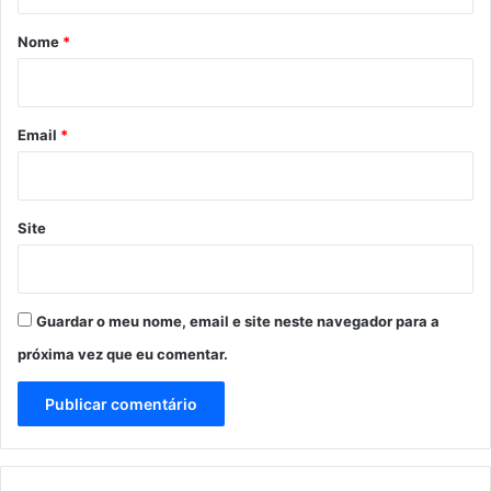
á
r
Nome
*
i
o
*
Email
*
Site
Guardar o meu nome, email e site neste navegador para a
próxima vez que eu comentar.