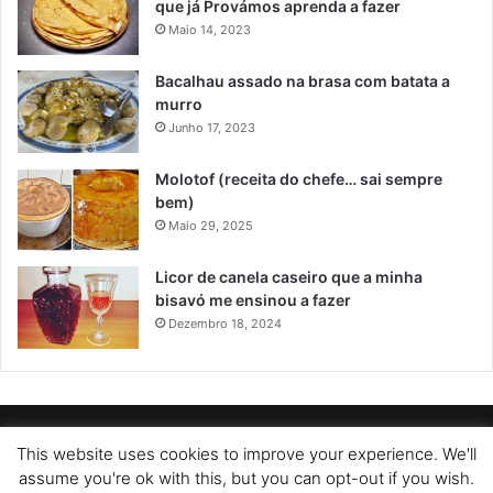
que já Provámos aprenda a fazer
Maio 14, 2023
Bacalhau assado na brasa com batata a
murro
Junho 17, 2023
Molotof (receita do chefe… sai sempre
bem)
Maio 29, 2025
Licor de canela caseiro que a minha
bisavó me ensinou a fazer
Dezembro 18, 2024
POLÍTICA DE PRIVACIDADE
SOBRE NÓS
POLÍTICA DE COOKIES
This website uses cookies to improve your experience. We'll
assume you're ok with this, but you can opt-out if you wish.
TERMOS DE USO