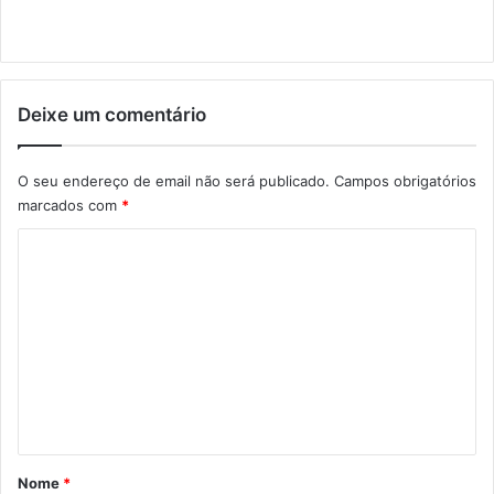
Deixe um comentário
O seu endereço de email não será publicado.
Campos obrigatórios
marcados com
*
C
o
m
e
n
t
á
r
Nome
*