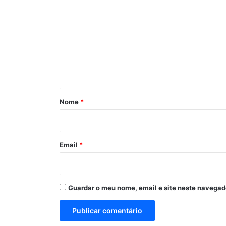
o
m
e
n
t
á
r
Nome
*
i
o
*
Email
*
Guardar o meu nome, email e site neste navegad