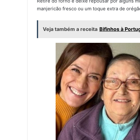
Retire do forno e deixe repousar por alguns m
manjericão fresco ou um toque extra de orégãos
Veja também a receita
Bifinhos à Portu