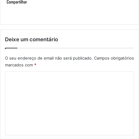
Deixe um comentário
O seu endereço de email não será publicado.
Campos obrigatórios
marcados com
*
C
o
m
e
n
t
á