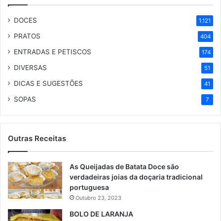
DOCES
1.121
PRATOS
404
ENTRADAS E PETISCOS
174
DIVERSAS
51
DICAS E SUGESTÕES
41
SOPAS
7
Outras Receitas
As Queijadas de Batata Doce são
verdadeiras joias da doçaria tradicional
portuguesa
Outubro 23, 2023
BOLO DE LARANJA