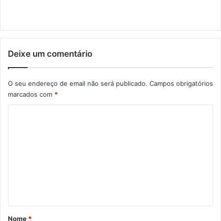
Deixe um comentário
O seu endereço de email não será publicado.
Campos obrigatórios
marcados com
*
C
o
m
e
n
t
á
r
Nome
*