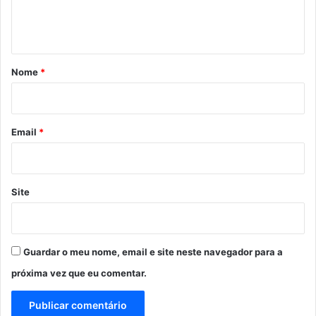
n
t
á
r
Nome
*
i
o
*
Email
*
Site
Guardar o meu nome, email e site neste navegador para a
próxima vez que eu comentar.