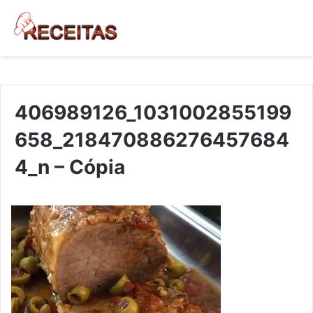
406989126_1031002855199
658_218470886276457684
4_n – Cópia