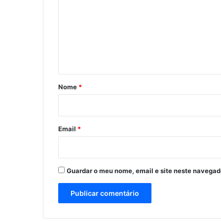
m
e
n
t
á
r
Nome
*
i
o
*
Email
*
Guardar o meu nome, email e site neste navegad