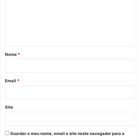
m
e
n
t
á
r
Nome
*
i
o
*
Email
*
Site
Guardar o meu nome, email e site neste navegador para a