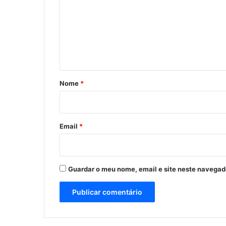
m
e
n
t
á
r
Nome
*
i
o
*
Email
*
Guardar o meu nome, email e site neste navegad