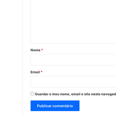
o
m
e
n
t
á
r
Nome
*
i
o
*
Email
*
Guardar o meu nome, email e site neste navegad