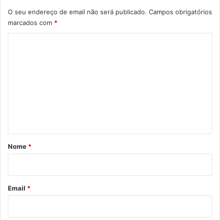
O seu endereço de email não será publicado.
Campos obrigatórios
marcados com
*
C
o
m
e
n
t
á
r
Nome
*
i
o
*
Email
*