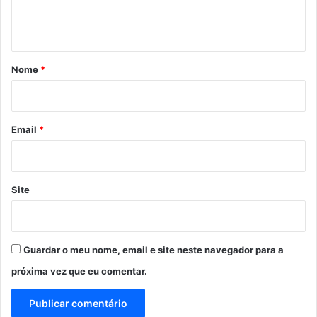
n
t
á
r
Nome
*
i
o
*
Email
*
Site
Guardar o meu nome, email e site neste navegador para a
próxima vez que eu comentar.