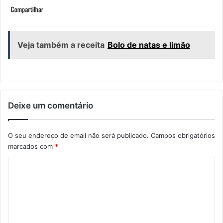
Veja também a receita
Bolo de natas e limão
Deixe um comentário
O seu endereço de email não será publicado.
Campos obrigatórios
marcados com
*
C
o
m
e