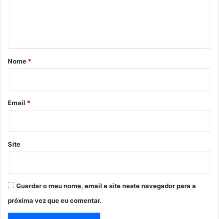
n
t
á
r
Nome
*
i
o
*
Email
*
Site
Guardar o meu nome, email e site neste navegador para a
próxima vez que eu comentar.