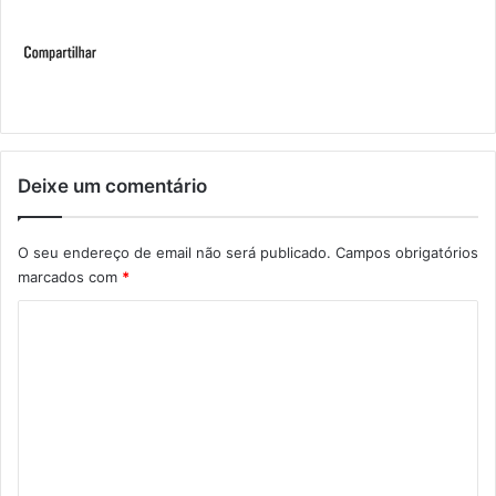
Deixe um comentário
O seu endereço de email não será publicado.
Campos obrigatórios
marcados com
*
C
o
m
e
n
t