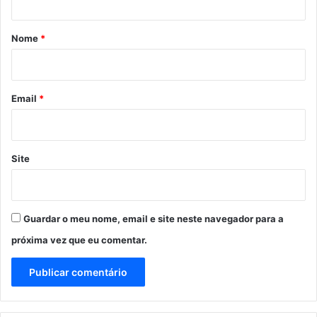
á
r
Nome
*
i
o
*
Email
*
Site
Guardar o meu nome, email e site neste navegador para a
próxima vez que eu comentar.