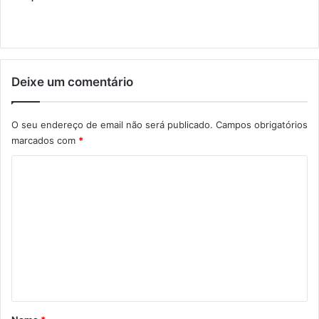
Deixe um comentário
O seu endereço de email não será publicado.
Campos obrigatórios
marcados com
*
C
o
m
e
n
t
á
r