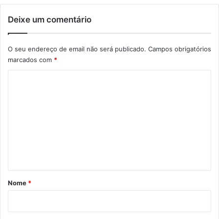
Deixe um comentário
O seu endereço de email não será publicado.
Campos obrigatórios
marcados com
*
C
o
m
e
n
t
á
r
Nome
*
i
o