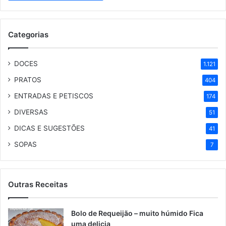
Categorias
DOCES
1.121
PRATOS
404
ENTRADAS E PETISCOS
174
DIVERSAS
51
DICAS E SUGESTÕES
41
SOPAS
7
Outras Receitas
Bolo de Requeijão – muito húmido Fica
uma delicia