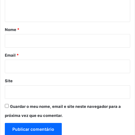
n
t
á
r
Nome
*
i
o
*
Email
*
Site
Guardar o meu nome, email e site neste navegador para a
próxima vez que eu comentar.