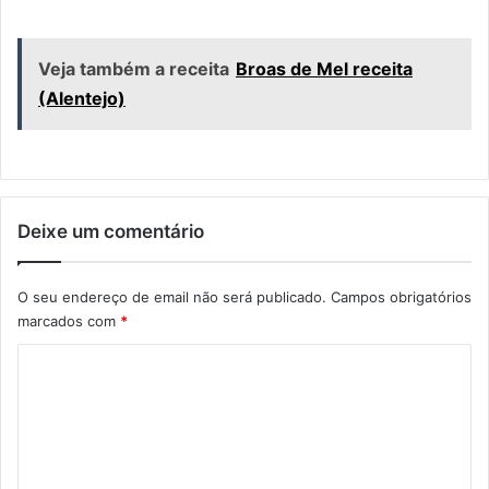
Veja também a receita
Broas de Mel receita
(Alentejo)
Deixe um comentário
O seu endereço de email não será publicado.
Campos obrigatórios
marcados com
*
C
o
m
e