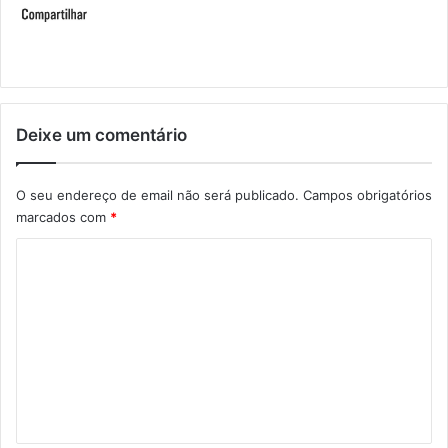
Deixe um comentário
O seu endereço de email não será publicado.
Campos obrigatórios
marcados com
*
C
o
m
e
n
t
á