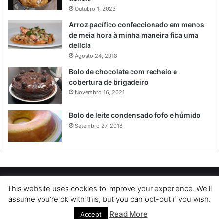
Outubro 1, 2023
Arroz pacífico confeccionado em menos
de meia hora à minha maneira fica uma
delicia
Agosto 24, 2018
Bolo de chocolate com recheio e
cobertura de brigadeiro
Novembro 16, 2021
Bolo de leite condensado fofo e húmido
Setembro 27, 2018
POLÍTICA DE PRIVACIDADE
SOBRE NÓS
POLÍTICA DE COOKIES
This website uses cookies to improve your experience. We'll
assume you're ok with this, but you can opt-out if you wish.
TERMOS DE USO
Read More
Accept