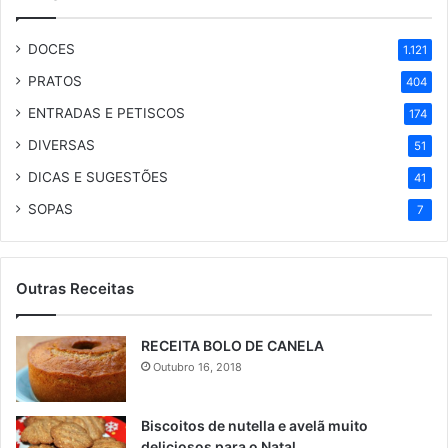
DOCES
1.121
PRATOS
404
ENTRADAS E PETISCOS
174
DIVERSAS
51
DICAS E SUGESTÕES
41
SOPAS
7
Outras Receitas
RECEITA BOLO DE CANELA
Outubro 16, 2018
Biscoitos de nutella e avelã muito
deliciosos para o Natal