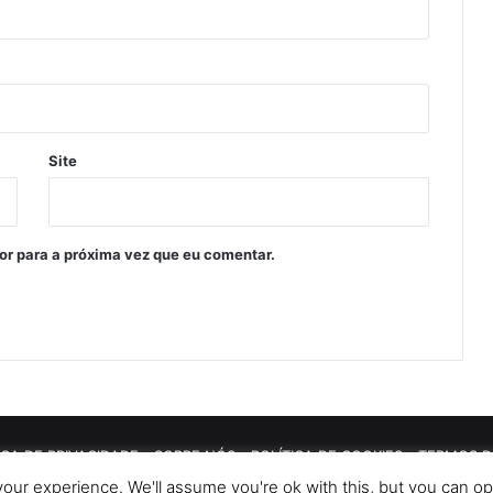
Site
or para a próxima vez que eu comentar.
ICA DE PRIVACIDADE
SOBRE NÓS
POLÍTICA DE COOKIES
TERMOS D
our experience. We'll assume you're ok with this, but you can opt