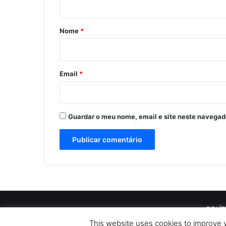
á
r
Nome
*
i
o
*
Email
*
Guardar o meu nome, email e site neste navegad
POLÍT
This website uses cookies to improve y