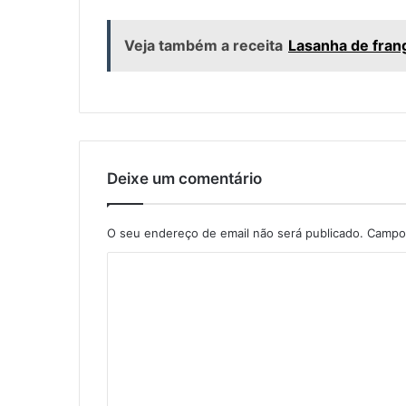
Veja também a receita
Lasanha de fran
Deixe um comentário
O seu endereço de email não será publicado.
Campos
C
o
m
e
n
t