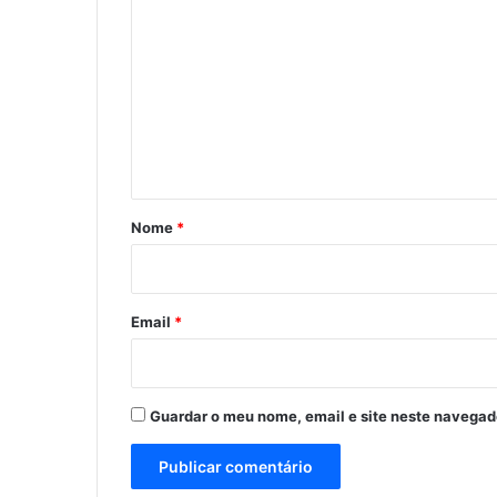
o
m
e
n
t
á
r
Nome
*
i
o
*
Email
*
Guardar o meu nome, email e site neste navegad